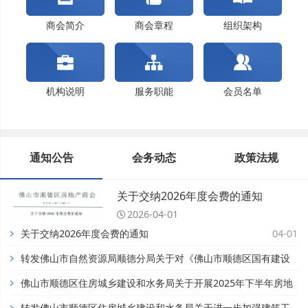
商会简介
商会章程
组织架构
佛山市顺德区万晴房地产有限公司
机构说明
服务职能
会员名单
企业献爱心，协力抗疫情（十五）
企业献爱心，协力抗疫情（十四）
企业献爱心，协力抗疫情（十三）
通知公告
会务动态
政策法规
企业献爱心，协力抗疫情（十二）
企业献爱心，协力抗疫情（十一）
关于交纳2026年度会费的通知
企业献爱心，协力抗疫情（十）
2026-04-01
关于交纳2026年度会费的通知
04-01
企业献爱心，协力抗疫情（九）
企业献爱心，协力抗疫情（八）
转发佛山市自然资源局顺德分局关于对《佛山市顺德区国有建设
企业献爱心，协力抗疫情（七）
用地开竣工管理办法》公平竞争审查征求公众意见的公告【佛自
佛山市顺德区住房城乡建设和水务局关于开展2025年下半年房地
企业献爱心，协力抗疫情（六）
然资顺告〔2025〕93号】
产市场专项检查的通知
转发佛山市顺德区住房城乡建设和水务局关于进一步加强建筑工
11-28
08-28