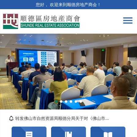
您好， 欢迎来到顺德房地产商会！
menu
筑牢合规防线 | 竣工验收与保修阶段法律风险...
精准解读提质效 | 房土两税专题培训顺利举办
智造好房子，AI技术重构房产营销新生态
关于交纳2026年度会费的通知
转发佛山市自然资源局顺德分局关于对《佛山市...
佛山市顺德区住房城乡建设和水务局关于开展202...
关于交纳2024年度会费的通知