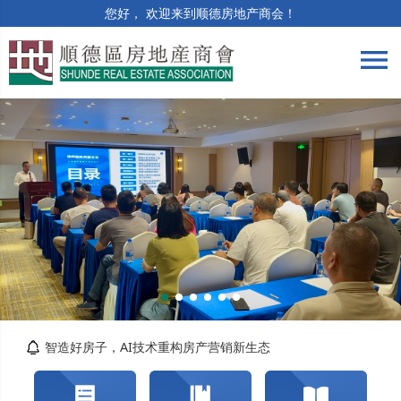
您好， 欢迎来到顺德房地产商会！
menu
筑牢合规防线 | 竣工验收与保修阶段法律风险...
精准解读提质效 | 房土两税专题培训顺利举办
智造好房子，AI技术重构房产营销新生态
关于交纳2026年度会费的通知
转发佛山市自然资源局顺德分局关于对《佛山市...