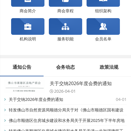
佛山市顺德区住房城乡建设和水务局关于开展202...
关于交纳2024年度会费的通知
商会简介
商会章程
组织架构
机构说明
服务职能
会员名单
通知公告
会务动态
政策法规
关于交纳2026年度会费的通知
2026-04-01
关于交纳2026年度会费的通知
04-01
转发佛山市自然资源局顺德分局关于对《佛山市顺德区国有建设
用地开竣工管理办法》公平竞争审查征求公众意见的公告【佛自
佛山市顺德区住房城乡建设和水务局关于开展2025年下半年房地
然资顺告〔2025〕93号】
产市场专项检查的通知
转发佛山市顺德区住房城乡建设和水务局关于进一步加强建筑工
11-28
08-28