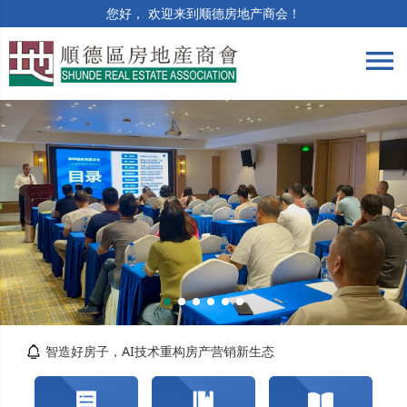
您好， 欢迎来到顺德房地产商会！
menu
筑牢合规防线 | 竣工验收与保修阶段法律风险...
精准解读提质效 | 房土两税专题培训顺利举办
智造好房子，AI技术重构房产营销新生态
关于交纳2026年度会费的通知
转发佛山市自然资源局顺德分局关于对《佛山市...