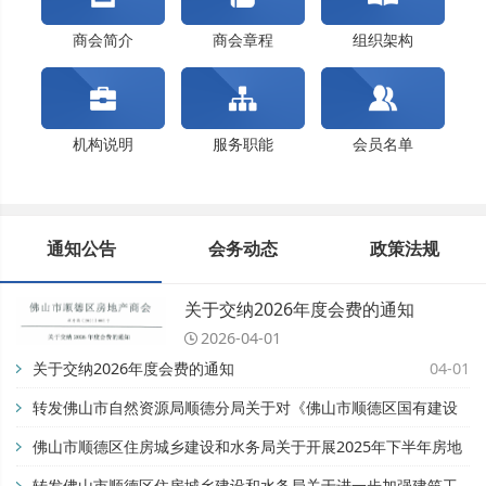
佛山市顺德区住房城乡建设和水务局关于开展202...
关于交纳2024年度会费的通知
商会简介
商会章程
组织架构
机构说明
服务职能
会员名单
通知公告
会务动态
政策法规
关于交纳2026年度会费的通知
2026-04-01
关于交纳2026年度会费的通知
04-01
转发佛山市自然资源局顺德分局关于对《佛山市顺德区国有建设
用地开竣工管理办法》公平竞争审查征求公众意见的公告【佛自
佛山市顺德区住房城乡建设和水务局关于开展2025年下半年房地
然资顺告〔2025〕93号】
产市场专项检查的通知
转发佛山市顺德区住房城乡建设和水务局关于进一步加强建筑工
11-28
08-28