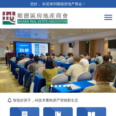
您好， 欢迎来到顺德房地产商会！
menu
筑牢合规防线 | 竣工验收与保修阶段法律风险...
精准解读提质效 | 房土两税专题培训顺利举办
智造好房子，AI技术重构房产营销新生态
关于交纳2026年度会费的通知
转发佛山市自然资源局顺德分局关于对《佛山市...