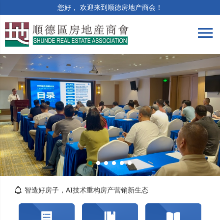
您好， 欢迎来到顺德房地产商会！
menu
筑牢合规防线 | 竣工验收与保修阶段法律风险...
精准解读提质效 | 房土两税专题培训顺利举办
智造好房子，AI技术重构房产营销新生态
关于交纳2026年度会费的通知
转发佛山市自然资源局顺德分局关于对《佛山市...