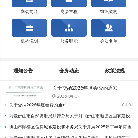
佛山市顺德区住房城乡建设和水务局关于开展202...
关于交纳2024年度会费的通知
商会简介
商会章程
组织架构
机构说明
服务职能
会员名单
通知公告
会务动态
政策法规
关于交纳2026年度会费的通知
2026-04-01
关于交纳2026年度会费的通知
04-01
转发佛山市自然资源局顺德分局关于对《佛山市顺德区国有建设
用地开竣工管理办法》公平竞争审查征求公众意见的公告【佛自
佛山市顺德区住房城乡建设和水务局关于开展2025年下半年房地
然资顺告〔2025〕93号】
产市场专项检查的通知
转发佛山市顺德区住房城乡建设和水务局关于进一步加强建筑工
11-28
08-28