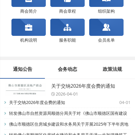
佛山市顺德区住房城乡建设和水务局关于开展202...
关于交纳2024年度会费的通知
商会简介
商会章程
组织架构
机构说明
服务职能
会员名单
通知公告
会务动态
政策法规
关于交纳2026年度会费的通知
2026-04-01
关于交纳2026年度会费的通知
04-01
转发佛山市自然资源局顺德分局关于对《佛山市顺德区国有建设
用地开竣工管理办法》公平竞争审查征求公众意见的公告【佛自
佛山市顺德区住房城乡建设和水务局关于开展2025年下半年房地
然资顺告〔2025〕93号】
产市场专项检查的通知
转发佛山市顺德区住房城乡建设和水务局关于进一步加强建筑工
11-28
08-28