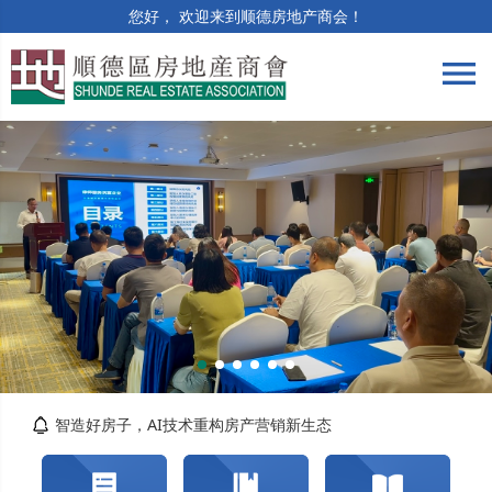
您好， 欢迎来到顺德房地产商会！
menu
筑牢合规防线 | 竣工验收与保修阶段法律风险...
精准解读提质效 | 房土两税专题培训顺利举办
智造好房子，AI技术重构房产营销新生态
关于交纳2026年度会费的通知
转发佛山市自然资源局顺德分局关于对《佛山市...