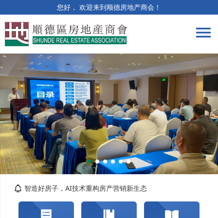
您好， 欢迎来到顺德房地产商会！
menu
筑牢合规防线 | 竣工验收与保修阶段法律风险...
精准解读提质效 | 房土两税专题培训顺利举办
智造好房子，AI技术重构房产营销新生态
关于交纳2026年度会费的通知
转发佛山市自然资源局顺德分局关于对《佛山市...