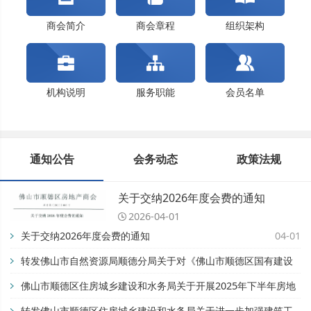
佛山市顺德区住房城乡建设和水务局关于开展202...
关于交纳2024年度会费的通知
商会简介
商会章程
组织架构
机构说明
服务职能
会员名单
通知公告
会务动态
政策法规
关于交纳2026年度会费的通知
2026-04-01
关于交纳2026年度会费的通知
04-01
转发佛山市自然资源局顺德分局关于对《佛山市顺德区国有建设
用地开竣工管理办法》公平竞争审查征求公众意见的公告【佛自
佛山市顺德区住房城乡建设和水务局关于开展2025年下半年房地
然资顺告〔2025〕93号】
产市场专项检查的通知
转发佛山市顺德区住房城乡建设和水务局关于进一步加强建筑工
11-28
08-28