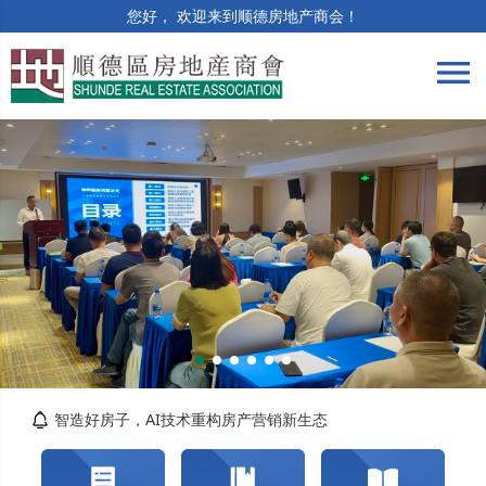
您好， 欢迎来到顺德房地产商会！
menu
筑牢合规防线 | 竣工验收与保修阶段法律风险...
精准解读提质效 | 房土两税专题培训顺利举办
智造好房子，AI技术重构房产营销新生态
关于交纳2026年度会费的通知
转发佛山市自然资源局顺德分局关于对《佛山市...