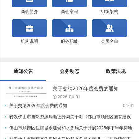
佛山市顺德区住房城乡建设和水务局关于开展202...
关于交纳2024年度会费的通知
商会简介
商会章程
组织架构
机构说明
服务职能
会员名单
通知公告
会务动态
政策法规
关于交纳2026年度会费的通知
2026-04-01
关于交纳2026年度会费的通知
04-01
转发佛山市自然资源局顺德分局关于对《佛山市顺德区国有建设
用地开竣工管理办法》公平竞争审查征求公众意见的公告【佛自
佛山市顺德区住房城乡建设和水务局关于开展2025年下半年房地
然资顺告〔2025〕93号】
产市场专项检查的通知
转发佛山市顺德区住房城乡建设和水务局关于进一步加强建筑工
11-28
08-28