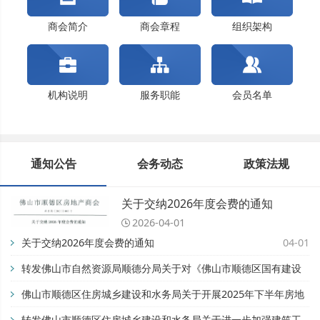
佛山市顺德区住房城乡建设和水务局关于开展202...
关于交纳2024年度会费的通知
商会简介
商会章程
组织架构
机构说明
服务职能
会员名单
通知公告
会务动态
政策法规
关于交纳2026年度会费的通知
2026-04-01
关于交纳2026年度会费的通知
04-01
转发佛山市自然资源局顺德分局关于对《佛山市顺德区国有建设
用地开竣工管理办法》公平竞争审查征求公众意见的公告【佛自
佛山市顺德区住房城乡建设和水务局关于开展2025年下半年房地
然资顺告〔2025〕93号】
产市场专项检查的通知
转发佛山市顺德区住房城乡建设和水务局关于进一步加强建筑工
11-28
08-28