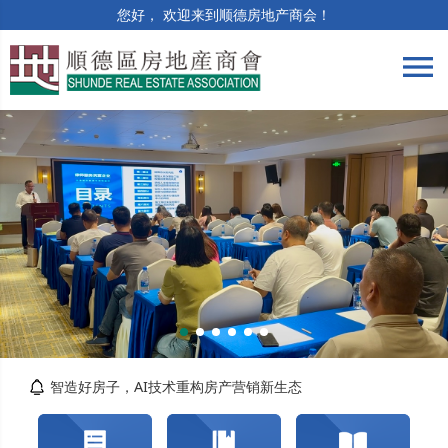
您好， 欢迎来到顺德房地产商会！
menu
筑牢合规防线 | 竣工验收与保修阶段法律风险...
精准解读提质效 | 房土两税专题培训顺利举办
智造好房子，AI技术重构房产营销新生态
关于交纳2026年度会费的通知
转发佛山市自然资源局顺德分局关于对《佛山市...