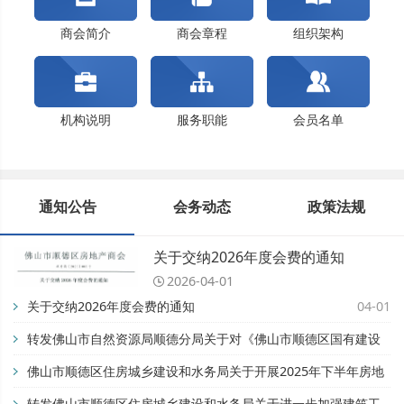
佛山市顺德区住房城乡建设和水务局关于开展202...
关于交纳2024年度会费的通知
商会简介
商会章程
组织架构
机构说明
服务职能
会员名单
通知公告
会务动态
政策法规
关于交纳2026年度会费的通知
2026-04-01
关于交纳2026年度会费的通知
04-01
转发佛山市自然资源局顺德分局关于对《佛山市顺德区国有建设
用地开竣工管理办法》公平竞争审查征求公众意见的公告【佛自
佛山市顺德区住房城乡建设和水务局关于开展2025年下半年房地
然资顺告〔2025〕93号】
产市场专项检查的通知
转发佛山市顺德区住房城乡建设和水务局关于进一步加强建筑工
11-28
08-28