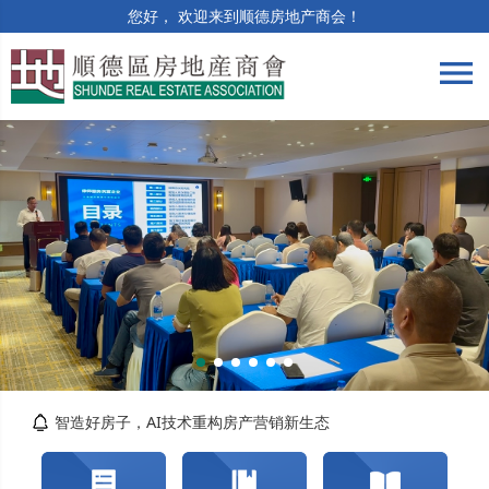
您好， 欢迎来到顺德房地产商会！
menu
筑牢合规防线 | 竣工验收与保修阶段法律风险...
精准解读提质效 | 房土两税专题培训顺利举办
智造好房子，AI技术重构房产营销新生态
关于交纳2026年度会费的通知
转发佛山市自然资源局顺德分局关于对《佛山市...