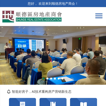
您好， 欢迎来到顺德房地产商会！
menu
筑牢合规防线 | 竣工验收与保修阶段法律风险...
精准解读提质效 | 房土两税专题培训顺利举办
智造好房子，AI技术重构房产营销新生态
关于交纳2026年度会费的通知
转发佛山市自然资源局顺德分局关于对《佛山市...