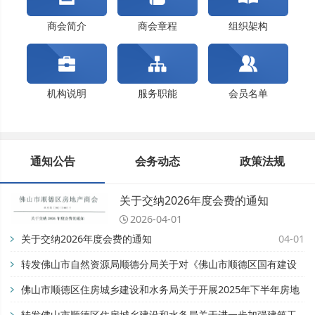
佛山市顺德区住房城乡建设和水务局关于开展202...
关于交纳2024年度会费的通知
商会简介
商会章程
组织架构
机构说明
服务职能
会员名单
通知公告
会务动态
政策法规
关于交纳2026年度会费的通知
2026-04-01
关于交纳2026年度会费的通知
04-01
转发佛山市自然资源局顺德分局关于对《佛山市顺德区国有建设
用地开竣工管理办法》公平竞争审查征求公众意见的公告【佛自
佛山市顺德区住房城乡建设和水务局关于开展2025年下半年房地
然资顺告〔2025〕93号】
产市场专项检查的通知
转发佛山市顺德区住房城乡建设和水务局关于进一步加强建筑工
11-28
08-28