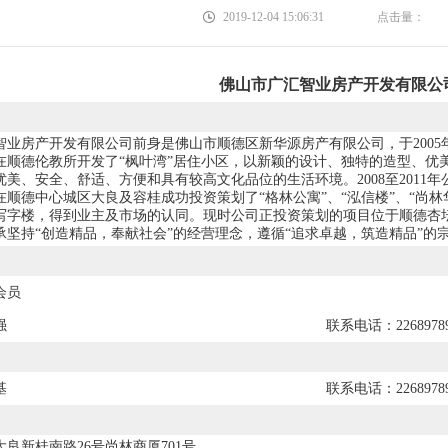
2019-12-04 15:06:31
点击量：
佛山市广汇智业房产开发有限公
智业房产开发有限公司前身是佛山市顺德区新华源房产有限公司，于200
公司在顺德伦教所开发了“枫叶湾”居住小区，以新颖的设计、独特的造型、
优美、安全、舒适、方便和具有较高文化品位的生活环境。2008至2011
在顺德中心城区大良及容桂成功投资策划了“格林公寓”、“泓信楼”、“尚林
写字楼，得到业主及市场的认同。现时公司正投资策划的项目位于顺德杏坛镇
承坚持“创造精品，奉献社会”的经营理念，遵循“追求卓越，筑造精品”的
会员
强
联系电话：2268978
基
联系电话：2268978
良新桂南路26号尚林商厦701号