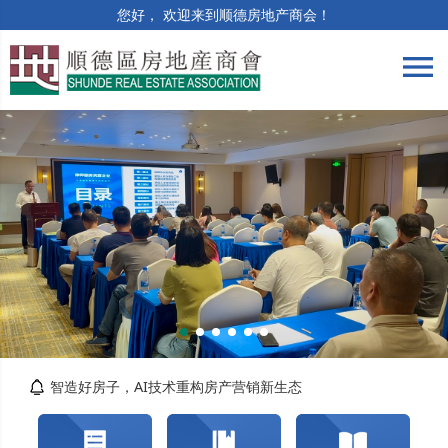
您好， 欢迎来到顺德房地产商会！
menu
筑牢合规防线 | 竣工验收与保修阶段法律风险...
精准解读提质效 | 房土两税专题培训顺利举办
智造好房子，AI技术重构房产营销新生态
关于交纳2026年度会费的通知
转发佛山市自然资源局顺德分局关于对《佛山市...