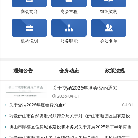
佛山市顺德区住房城乡建设和水务局关于开展202...
关于交纳2024年度会费的通知
商会简介
商会章程
组织架构
机构说明
服务职能
会员名单
通知公告
会务动态
政策法规
关于交纳2026年度会费的通知
2026-04-01
关于交纳2026年度会费的通知
04-01
转发佛山市自然资源局顺德分局关于对《佛山市顺德区国有建设
用地开竣工管理办法》公平竞争审查征求公众意见的公告【佛自
佛山市顺德区住房城乡建设和水务局关于开展2025年下半年房地
然资顺告〔2025〕93号】
产市场专项检查的通知
转发佛山市顺德区住房城乡建设和水务局关于进一步加强建筑工
11-28
08-28