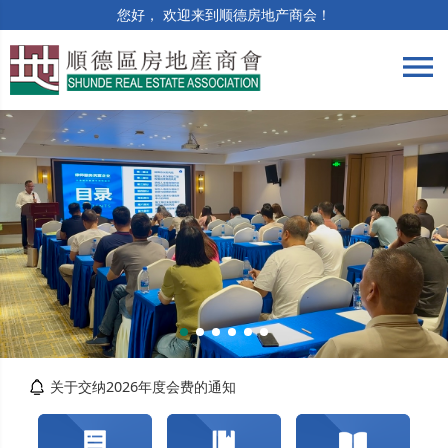
您好， 欢迎来到顺德房地产商会！
menu
筑牢合规防线 | 竣工验收与保修阶段法律风险...
精准解读提质效 | 房土两税专题培训顺利举办
智造好房子，AI技术重构房产营销新生态
关于交纳2026年度会费的通知
转发佛山市自然资源局顺德分局关于对《佛山市...
佛山市顺德区住房城乡建设和水务局关于开展202...