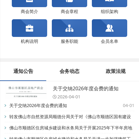
佛山市顺德区住房城乡建设和水务局关于开展202...
关于交纳2024年度会费的通知
商会简介
商会章程
组织架构
机构说明
服务职能
会员名单
通知公告
会务动态
政策法规
关于交纳2026年度会费的通知
2026-04-01
关于交纳2026年度会费的通知
04-01
转发佛山市自然资源局顺德分局关于对《佛山市顺德区国有建设
用地开竣工管理办法》公平竞争审查征求公众意见的公告【佛自
佛山市顺德区住房城乡建设和水务局关于开展2025年下半年房地
然资顺告〔2025〕93号】
产市场专项检查的通知
转发佛山市顺德区住房城乡建设和水务局关于进一步加强建筑工
11-28
08-28