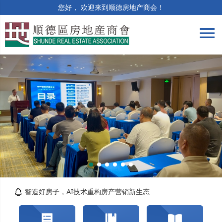
您好， 欢迎来到顺德房地产商会！
menu
筑牢合规防线 | 竣工验收与保修阶段法律风险...
精准解读提质效 | 房土两税专题培训顺利举办
智造好房子，AI技术重构房产营销新生态
关于交纳2026年度会费的通知
转发佛山市自然资源局顺德分局关于对《佛山市...