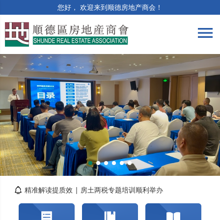
您好， 欢迎来到顺德房地产商会！
menu
筑牢合规防线 | 竣工验收与保修阶段法律风险...
精准解读提质效 | 房土两税专题培训顺利举办
智造好房子，AI技术重构房产营销新生态
关于交纳2026年度会费的通知