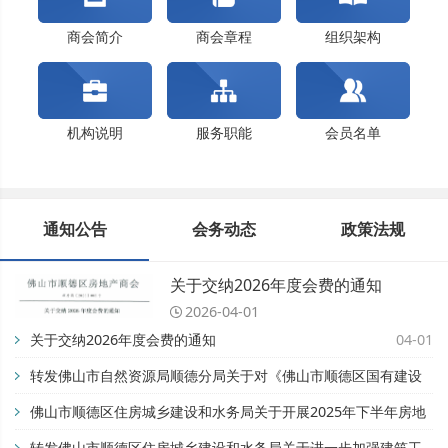
转发佛山市自然资源局顺德分局关于对《佛山市...
佛山市顺德区住房城乡建设和水务局关于开展202...
商会简介
商会章程
组织架构
关于交纳2024年度会费的通知
机构说明
服务职能
会员名单
通知公告
会务动态
政策法规
佛山市顺德区万晴房地产有限公司
关于交纳2026年度会费的通知
企业献爱心，协力抗疫情（十五）
2026-04-01
企业献爱心，协力抗疫情（十四）
关于交纳2026年度会费的通知
04-01
企业献爱心，协力抗疫情（十三）
转发佛山市自然资源局顺德分局关于对《佛山市顺德区国有建设
企业献爱心，协力抗疫情（十二）
用地开竣工管理办法》公平竞争审查征求公众意见的公告【佛自
佛山市顺德区住房城乡建设和水务局关于开展2025年下半年房地
企业献爱心，协力抗疫情（十一）
然资顺告〔2025〕93号】
产市场专项检查的通知
转发佛山市顺德区住房城乡建设和水务局关于进一步加强建筑工
企业献爱心，协力抗疫情（十）
11-28
08-28