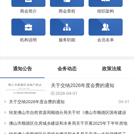
佛山市顺德区住房城乡建设和水务局关于开展202...
关于交纳2024年度会费的通知
商会简介
商会章程
组织架构
机构说明
服务职能
会员名单
通知公告
会务动态
政策法规
关于交纳2026年度会费的通知
2026-04-01
关于交纳2026年度会费的通知
04-01
转发佛山市自然资源局顺德分局关于对《佛山市顺德区国有建设
用地开竣工管理办法》公平竞争审查征求公众意见的公告【佛自
佛山市顺德区住房城乡建设和水务局关于开展2025年下半年房地
然资顺告〔2025〕93号】
产市场专项检查的通知
转发佛山市顺德区住房城乡建设和水务局关于进一步加强建筑工
11-28
08-28