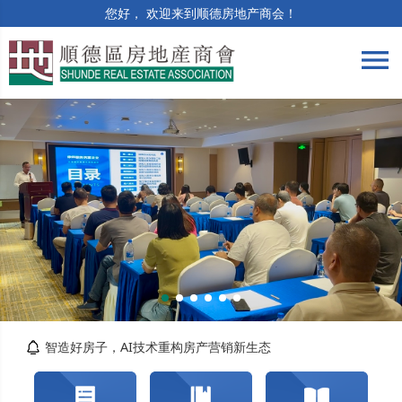
您好， 欢迎来到顺德房地产商会！
menu
筑牢合规防线 | 竣工验收与保修阶段法律风险...
精准解读提质效 | 房土两税专题培训顺利举办
智造好房子，AI技术重构房产营销新生态
关于交纳2026年度会费的通知
转发佛山市自然资源局顺德分局关于对《佛山市...