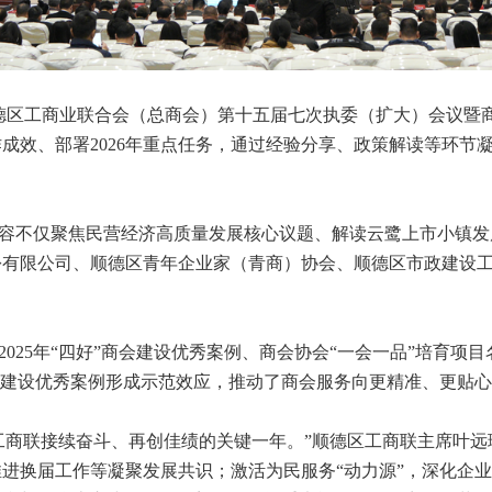
德区工商业联合会（总商会）第十五届七次执委（扩大）会议暨
工作成效、部署2026年重点任务，通过经验分享、政策解读等环
不仅聚焦民营经济高质量发展核心议题、解读云鹭上市小镇发
份有限公司、顺德区青年企业家（青商）协会、顺德区市政建设
25年“四好”商会建设优秀案例、商会协会“一会一品”培育项目名
会建设优秀案例形成示范效应，推动了商会服务向更精准、更贴
工商联接续奋斗、再创佳绩的关键一年。”顺德区工商联主席叶远
进换届工作等凝聚发展共识；激活为民服务“动力源”，深化企