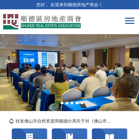
您好， 欢迎来到顺德房地产商会！
menu
筑牢合规防线 | 竣工验收与保修阶段法律风险...
精准解读提质效 | 房土两税专题培训顺利举办
智造好房子，AI技术重构房产营销新生态
关于交纳2026年度会费的通知
转发佛山市自然资源局顺德分局关于对《佛山市...
佛山市顺德区住房城乡建设和水务局关于开展202...
关于交纳2024年度会费的通知