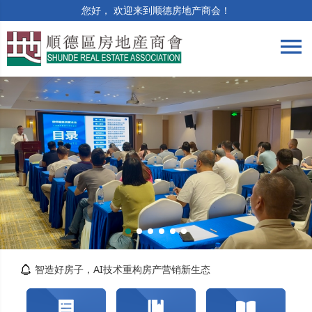
您好， 欢迎来到顺德房地产商会！
menu
筑牢合规防线 | 竣工验收与保修阶段法律风险...
精准解读提质效 | 房土两税专题培训顺利举办
智造好房子，AI技术重构房产营销新生态
关于交纳2026年度会费的通知
转发佛山市自然资源局顺德分局关于对《佛山市...