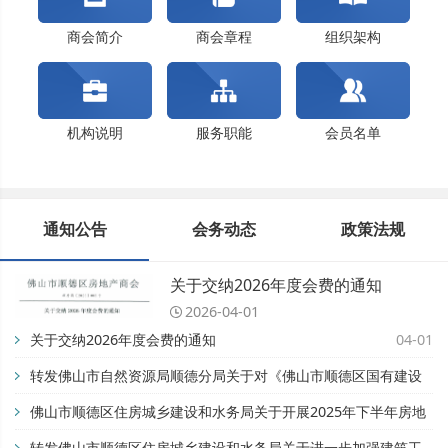
佛山市顺德区住房城乡建设和水务局关于开展202...
关于交纳2024年度会费的通知
商会简介
商会章程
组织架构
机构说明
服务职能
会员名单
通知公告
会务动态
政策法规
关于交纳2026年度会费的通知
2026-04-01
关于交纳2026年度会费的通知
04-01
转发佛山市自然资源局顺德分局关于对《佛山市顺德区国有建设
用地开竣工管理办法》公平竞争审查征求公众意见的公告【佛自
佛山市顺德区住房城乡建设和水务局关于开展2025年下半年房地
然资顺告〔2025〕93号】
产市场专项检查的通知
转发佛山市顺德区住房城乡建设和水务局关于进一步加强建筑工
11-28
08-28